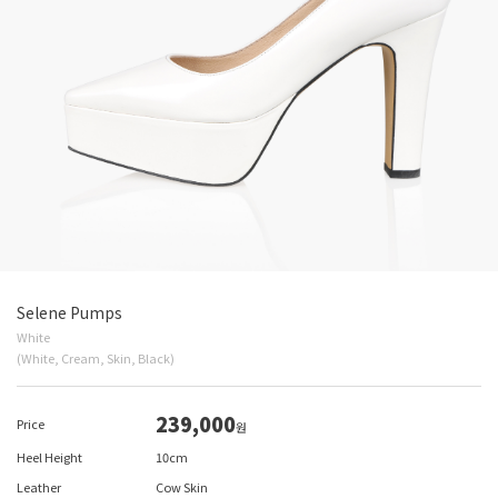
Selene Pumps
White
(White, Cream, Skin, Black)
239,000
Price
원
Heel Height
10cm
Leather
Cow Skin