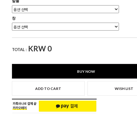
발볼
창
KRW
0
TOTAL :
BUY NOW
ADD TO CART
WISH LIST