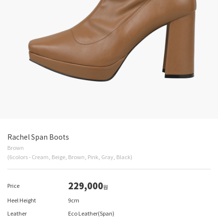
Rachel Span Boots
Brown
(6colors - Cream, Beige, Brown, Pink, Gray, Black)
229,000
Price
원
Heel Height
9cm
Leather
Eco Leather(Span)