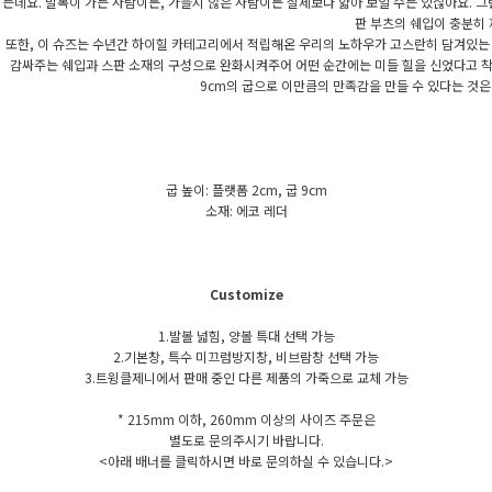
는데요. 발목이 가는 사람이든, 가늘지 않은 사람이든 실제보다 얇아 보일 수는 있잖아요. 
판 부츠의 쉐입이 충분히 
또한, 이 슈즈는 수년간 하이힐 카테고리에서 적립해온 우리의 노하우가 고스란히 담겨있는 
감싸주는 쉐입과 스판 소재의 구성으로 완화시켜주어 어떤 순간에는 미들 힐을 신었다고 착
9cm의 굽으로 이만큼의 만족감을 만들 수 있다는 것은
굽 높이: 플랫폼 2cm, 굽 9cm
소재: 에코 레더
Customize
1.발볼 넓힘, 양볼 특대 선택 가능
2.기본창, 특수 미끄럼방지창, 비브람창 선택 가능
3.트윙클제니에서 판매 중인 다른 제품의 가죽으로 교체 가능
* 215mm 이하, 260mm 이상의 사이즈 주문은
별도로 문의주시기 바랍니다.
<아래 배너를 클릭하시면 바로 문의하실 수 있습니다.>