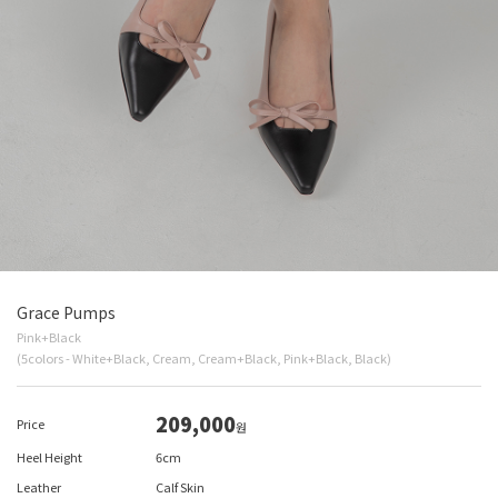
Grace Pumps
Pink+Black
(5colors - White+Black, Cream, Cream+Black, Pink+Black, Black)
209,000
Price
원
Heel Height
6cm
Leather
Calf Skin