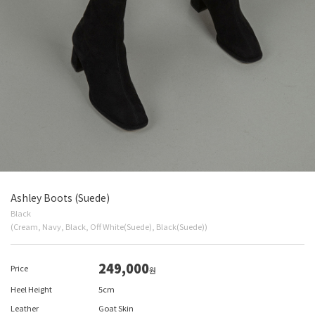
Ashley Boots (Suede)
Black
(Cream, Navy, Black, Off White(Suede), Black(Suede))
249,000
Price
원
Heel Height
5cm
Leather
Goat Skin